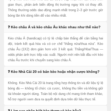
gian thực, phản ánh biến động thị trường ngay khi có thay đổi.
Thông thường odds dao động mạnh nhất trong 2–3 giờ trước giờ
bóng lăn khi dòng tiền đổ vào nhiều nhất.
❓ Kèo châu Á và kèo châu Âu khác nhau như thế nào?
Kèo châu Á (handicap) có tỷ lệ chấp bàn thắng để cân bằng hai
đội, tránh kết quả hòa và có cơ chế “thắng nửa/thua nửa”. Kèo
châu Âu (1X2) đơn giản hơn với 3 kết quả: Thắng/Hòa/Thua —
odds phản ánh trực tiếp xác suất. Người mới nên bắt đầu với kèo
châu Âu trước khi chuyển sang kèo châu Á.
❓ Kèo Nhà Cái 20 có bán kèo hoặc nhận cược không?
Không. Kèo Nhà Cái 20 là trang tổng hợp thông tin và dữ liệu tỷ lệ
bóng đá — không tổ chức cá cược, không thu tiền và không giữ
tài khoản người dùng. Toàn bộ nội dung chỉ mang tính tham khảo,
hỗ trợ người xem đưa ra quyết định dựa trên dữ liệu thực tế.
❓ Làm sao phân biệt kèo thơm và kèo bẫy?