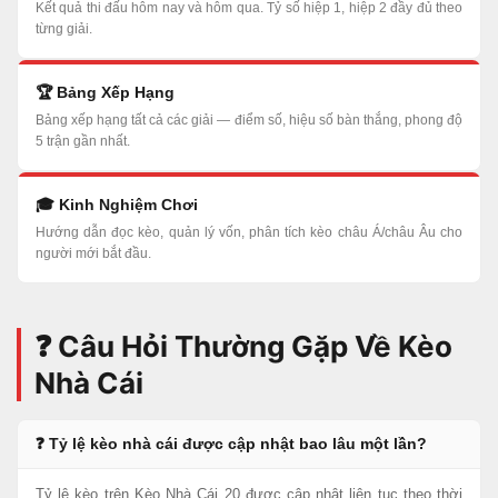
Kết quả thi đấu hôm nay và hôm qua. Tỷ số hiệp 1, hiệp 2 đầy đủ theo
từng giải.
🏆 Bảng Xếp Hạng
Bảng xếp hạng tất cả các giải — điểm số, hiệu số bàn thắng, phong độ
5 trận gần nhất.
🎓 Kinh Nghiệm Chơi
Hướng dẫn đọc kèo, quản lý vốn, phân tích kèo châu Á/châu Âu cho
người mới bắt đầu.
❓ Câu Hỏi Thường Gặp Về Kèo
Nhà Cái
❓ Tỷ lệ kèo nhà cái được cập nhật bao lâu một lần?
Tỷ lệ kèo trên Kèo Nhà Cái 20 được cập nhật liên tục theo thời