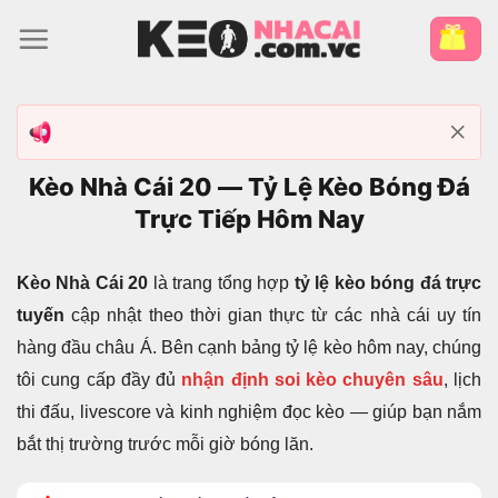
Bỏ
qua
nội
dung
Kèo Nhà Cái 20 — Tỷ Lệ Kèo Bóng Đá
Trực Tiếp Hôm Nay
Kèo Nhà Cái 20
là trang tổng hợp
tỷ lệ kèo bóng đá trực
tuyến
cập nhật theo thời gian thực từ các nhà cái uy tín
hàng đầu châu Á. Bên cạnh bảng tỷ lệ kèo hôm nay, chúng
tôi cung cấp đầy đủ
nhận định soi kèo chuyên sâu
, lịch
thi đấu, livescore và kinh nghiệm đọc kèo — giúp bạn nắm
bắt thị trường trước mỗi giờ bóng lăn.