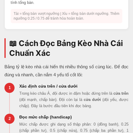
tính tổng bàn.
Tài = tổng bàn vượt ngưỡng | Xỉu = tổng bàn dưới ngưỡng. Thêm
ngưỡng 0.25 / 0.75 để tránh hòa hoàn toàn.
📖 Cách Đọc Bảng Kèo Nhà Cái
Chuẩn Xác
Bảng tỷ lệ kèo nhà cái hiển thị nhiều thông số cùng lúc. Để đọc
đúng và nhanh, cần nắm 4 yếu tố cốt lõi:
Xác định cửa trên / cửa dưới
1
Trong kèo châu Á, đội được in đậm hoặc đứng trên là
cửa trên
(đội mạnh, chấp bàn). Đội còn lại là
cửa dưới
(đội yếu, được
chấp). Đây là bước đầu tiên khi đọc bảng.
Đọc mức chấp (handicap)
2
Mức chấp được ghi dạng số thập phân: 0 (đồng banh), 0.25
(chấp phần tư), 0.5 (chấp nửa), 0.75 (chấp ba phần tư), 1