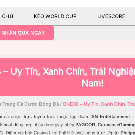
 CHỦ
KÈO WORLD CUP
LIVESCORE
NHẬN QUÀ NGAY
– Uy Tín, Xanh Chín, Trải Nghiệ
Nam!
p Trang Cá Cược Bóng Đá
/
ONE88 – Uy Tín, Xanh Chín, Trả
i cá cược trực tuyến trực thuộc tập đoàn
ISN Entertainment
— 
88 hoạt động hợp pháp dưới giấy phép
PAGCOR, Curacao eGaming v
. Điểm nổi bật: Casino Live Full HD phát sóng trực tiếp từ
Philip