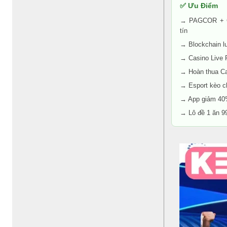
✅ Ưu Điểm
→ PAGCOR + Cu
tín
→ Blockchain l
→ Casino Live F
→ Hoàn thua Ca
→ Esport kèo c
→ App giảm 40
→ Lô đề 1 ăn 99