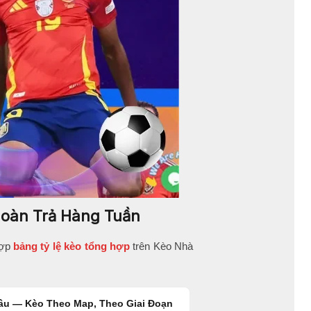
Hoàn Trả Hàng Tuần
hợp
bảng tỷ lệ kèo tổng hợp
trên Kèo Nhà
âu — Kèo Theo Map, Theo Giai Đoạn