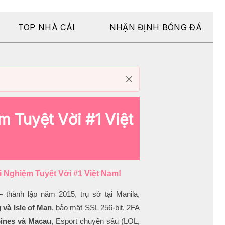
TOP NHÀ CÁI
NHẬN ĐỊNH BÓNG ĐÁ
m Tuyệt Vời #1 Việt
i Nghiệm Tuyệt Vời #1 Việt Nam!
thành lập năm 2015, trụ sở tại Manila,
à Isle of Man
, bảo mật SSL 256-bit, 2FA
pines và Macau
, Esport chuyên sâu (LOL,