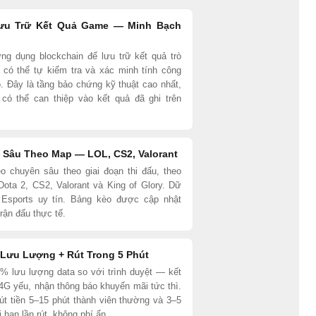
ưu Trữ Kết Quả Game — Minh Bạch
ng dụng blockchain để lưu trữ kết quả trò
có thể tự kiểm tra và xác minh tính công
. Đây là tầng bảo chứng kỹ thuật cao nhất,
có thể can thiệp vào kết quả đã ghi trên
 Sâu Theo Map — LOL, CS2, Valorant
o chuyên sâu theo giai đoạn thi đấu, theo
ta 2, CS2, Valorant và King of Glory. Dữ
c Esports uy tín. Bảng kèo được cập nhật
rận đấu thực tế.
Lưu Lượng + Rút Trong 5 Phút
 lưu lượng data so với trình duyệt — kết
4G yếu, nhận thông báo khuyến mãi tức thì.
rút tiền 5–15 phút thành viên thường và 3–5
 hạn lần rút, không phí ẩn.