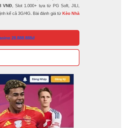
88 VNĐ
, Slot 1.000+ tựa từ PG Soft, JILI,
ịnh kể cả 3G/4G. Bài đánh giá từ
Kèo Nhà
sino 28.888.888đ