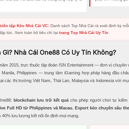
biên tập Kèo Nhà Cái VC:
Danh sách Top Nhà Cái rà soát định kỳ mỗi 
 lập tức. Xem toàn bộ tiêu chí tại
trang Top Nhà Cái Uy Tín
.
 Gì? Nhà Cái One88 Có Uy Tín Không?
năm 2015, trực thuộc tập đoàn ISN Entertainment — đơn vị chuyên về
i Manila, Philippines — trung tâm iGaming hợp pháp hàng đầu ch
tại các thị trường Việt Nam, Thái Lan, Malaysia và Indonesia với 
 One88:
blockchain lưu trữ kết quả
cho phép người chơi tự kiểm t
ive Full HD từ Philippines và Macau
,
Esport kèo chuyên sâu th
40% lưu lượng kết nối ổn định mọi mạng.