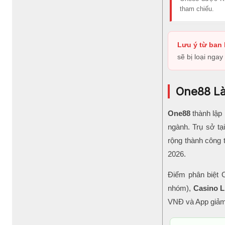
tham chiếu.
Lưu ý từ ban 
sẽ bị loại ngay
One88 Là
One88
thành lập 
ngành. Trụ sở tạ
rộng thành công 
2026.
Điểm phân biệt
nhóm),
Casino L
VNĐ và App giảm 