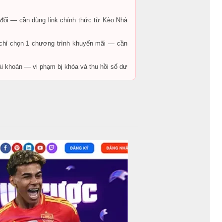
đổi — cần dùng link chính thức từ Kèo Nhà
chỉ chọn 1 chương trình khuyến mãi — cần
ài khoản — vi phạm bị khóa và thu hồi số dư