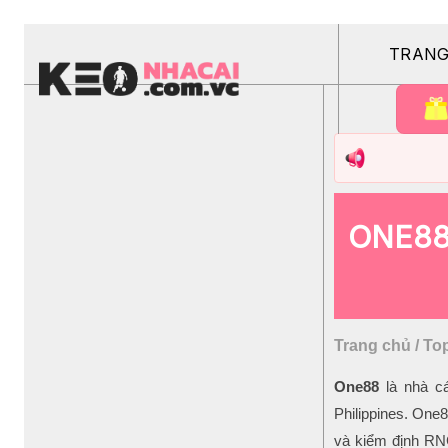
Bỏ
TRANG
qua
nội
dung
ONE88 
Trang chủ
/
To
One88
là nhà cá
Philippines. One
và kiểm định RNG