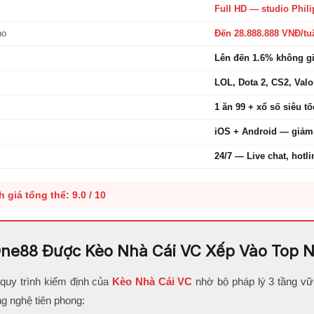
Full HD — studio Phil
no
Đến 28.888.888 VNĐ/tu
Lên đến 1.6% không g
LOL, Dota 2, CS2, Valo
1 ăn 99 + xổ số siêu t
iOS + Android — giảm 
24/7 — Live chat, hotl
 giá tổng thể: 9.0 / 10
One88 Được Kèo Nhà Cái VC Xếp Vào Top N
quy trình kiểm định của
Kèo Nhà Cái VC
nhờ bộ pháp lý 3 tầng vữ
ng nghệ tiên phong: